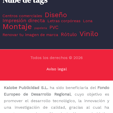
Nube de tags
Diseño
Centros comerciales
Impresión directa
Letras corpóreas
Lona
Montaje
PVC
papeleria
Vinilo
Rótulo
Renovar tu imagen de marca
Todos los derechos © 2026
Aviso legal
Kalobe Publicidad S.L.
ha sido beneficiaria del
Fondo
Europeo de Desarrollo Regional
, cuyo objetivo es
promover el desarrollo tecnológico, la innovación y
una investigación de calidad, gracias al cual ha