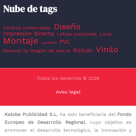
Nube de tags
Diseño
Centros comerciales
Impresión directa
Letras corpóreas
Lona
Montaje
PVC
papeleria
Vinilo
Rótulo
Renovar tu imagen de marca
Todos los derechos © 2026
Aviso legal
Kalobe Publicidad S.L.
ha sido beneficiaria del
Fondo
Europeo de Desarrollo Regional
, cuyo objetivo es
promover el desarrollo tecnológico, la innovación y