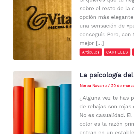
sobre el resto de la 
opción más elegante 
una sensación de «p
conseguir. Pero, con
mejor […]
Artículos
CARTELES
La psicología del 
Nerea Navarro
/
20 de marz
¿Alguna vez te has p
de rebajas son rojas
No es casualidad. El
color es la razón pri
entran en un establ