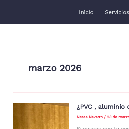
Inicio
Servicio
marzo 2026
¿PVC , aluminio 
Nerea Navarro
/
23 de marz
Si quieres que tu ne