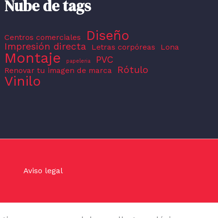
Nube de tags
Diseño
Centros comerciales
Impresión directa
Letras corpóreas
Lona
Montaje
PVC
papeleria
Rótulo
Renovar tu imagen de marca
Vinilo
Aviso legal