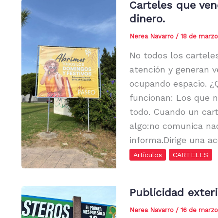
Carteles que ven
dinero.
Nerea Navarro
/
18 de marzo
No todos los cartele
atención y generan 
ocupando espacio. ¿Q
funcionan: Los que n
todo. Cuando un car
algo:no comunica nad
informa.Dirige una ac
Artículos
CARTELES
Publicidad exteri
Nerea Navarro
/
16 de marzo