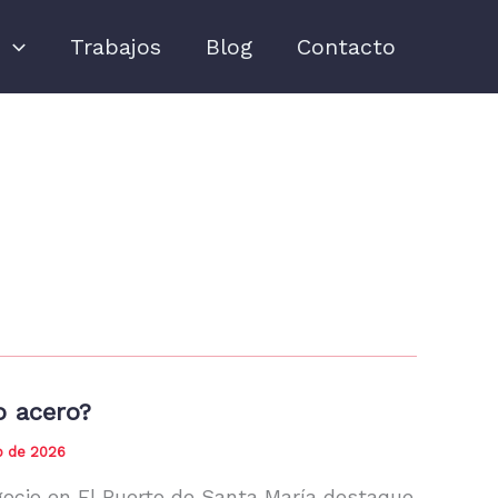
s
Trabajos
Blog
Contacto
o acero?
o de 2026
gocio en El Puerto de Santa María destaque