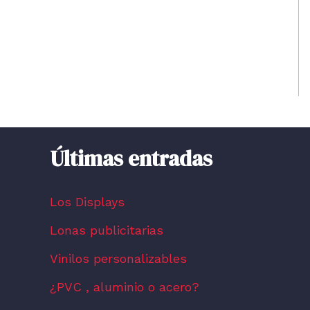
Últimas entradas
Los Displays
Lonas publicitarias
Vinilos personalizables
¿PVC , aluminio o acero?