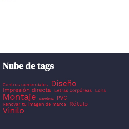
Nube de tags
Diseño
Centros comerciales
Impresión directa
Letras corpóreas
Lona
Montaje
PVC
papeleria
Rótulo
Renovar tu imagen de marca
Vinilo